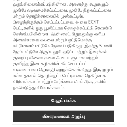
ஒருங்கிணைக்கப்படுகின்றன. அனைத்து கூறுகளும்
முன்பே வடிவமைக்கப்பட்டவை, முன்பே நிறுவப்பட்டவை
மற்றும் தொழிற்சாலையில் முன்கூட்டியே
பிழைத்திருத்தம் செய்யப்பட்டவை. அவை EC/IT
பெட்டிகளில் ஒரு யூனிட்டாக தொகுக்கப்பட்டு கொண்டு
செல்லப்படுகின்றன. ஆன்-சைட் நிறுவலுக்கு எளிய
அமைச்சரவை கலவை மற்றும் ஒட்டுமொத்த
கட்டுமானம் மட்டுமே தேவைப்படுகிறது. இதற்கு 5 மணி
நேரம் மட்டுமே ஆகும். தூசி-தடுப்பு மற்றும் இரைச்சல்
குறைப்பு விளைவுகளை அடைய சூடான மற்றும்
குளிர்ந்த இடைகழிகளின் சீல் செய்யப்பட்ட
வடிவமைப்பை தொகுதி ஏற்றுக்கொள்கிறது. இருபுறமும்
உள்ள தகவல் தொழில்நுட்ப பெட்டிகளை நெகிழ்வாக
விரிவாக்கலாம் மற்றும் சேர்க்கைகளின் அலகுகளில்
நகலெடுத்து விரிவாக்கலாம்.
மேலும் படிக்க
விசாரணையை அனுப்பு