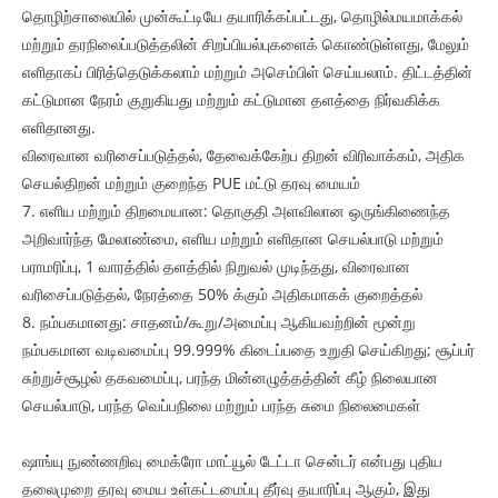
தொழிற்சாலையில் முன்கூட்டியே தயாரிக்கப்பட்டது, தொழில்மயமாக்கல்
மற்றும் தரநிலைப்படுத்தலின் சிறப்பியல்புகளைக் கொண்டுள்ளது, மேலும்
எளிதாகப் பிரித்தெடுக்கலாம் மற்றும் அசெம்பிள் செய்யலாம். திட்டத்தின்
கட்டுமான நேரம் குறுகியது மற்றும் கட்டுமான தளத்தை நிர்வகிக்க
எளிதானது.
விரைவான வரிசைப்படுத்தல், தேவைக்கேற்ப திறன் விரிவாக்கம், அதிக
செயல்திறன் மற்றும் குறைந்த PUE மட்டு தரவு மையம்
7. எளிய மற்றும் திறமையான: தொகுதி அளவிலான ஒருங்கிணைந்த
அறிவார்ந்த மேலாண்மை, எளிய மற்றும் எளிதான செயல்பாடு மற்றும்
பராமரிப்பு, 1 வாரத்தில் தளத்தில் நிறுவல் முடிந்தது, விரைவான
வரிசைப்படுத்தல், நேரத்தை 50% க்கும் அதிகமாகக் குறைத்தல்
8. நம்பகமானது: சாதனம்/கூறு/அமைப்பு ஆகியவற்றின் மூன்று
நம்பகமான வடிவமைப்பு 99.999% கிடைப்பதை உறுதி செய்கிறது; சூப்பர்
சுற்றுச்சூழல் தகவமைப்பு, பரந்த மின்னழுத்தத்தின் கீழ் நிலையான
செயல்பாடு, பரந்த வெப்பநிலை மற்றும் பரந்த சுமை நிலைமைகள்
ஷாங்யு நுண்ணறிவு மைக்ரோ மாட்யூல் டேட்டா சென்டர் என்பது புதிய
தலைமுறை தரவு மைய உள்கட்டமைப்பு தீர்வு தயாரிப்பு ஆகும், இது