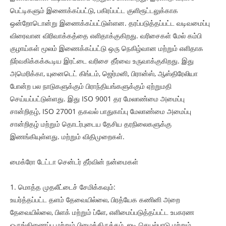
பெட்டிகளும் இணைக்கப்பட்டு, பகிரப்பட்ட குளிரூட்டலுக்காக
ஒன்றோடொன்று இணைக்கப்பட்டுள்ளன. தரப்படுத்தப்பட்ட வடிவமைப்பு
விரைவான விரிவாக்கத்தை எளிதாக்குகிறது. வரிசைகள் மேல் கம்பி
குழாய்கள் மூலம் இணைக்கப்பட்டு ஒரு நெகிழ்வான மற்றும் எளிதாக
நிர்வகிக்கக்கூடிய இரட்டை வரிசை தீர்வை உருவாக்குகிறது. இது
அமெரிக்கா, யுனைடெட் கிங்டம், ஜெர்மனி, பிரான்ஸ், ஆஸ்திரேலியா
போன்ற பல நாடுகளுக்கும் பிராந்தியங்களுக்கும் ஏற்றுமதி
செய்யப்பட்டுள்ளது. இது ISO 9001 தர மேலாண்மை அமைப்பு
சான்றிதழ், ISO 27001 தகவல் பாதுகாப்பு மேலாண்மை அமைப்பு
சான்றிதழ் மற்றும் தொடர்புடைய தேசிய தரநிலைகளுக்கு
இணங்கியுள்ளது. மற்றும் விதிமுறைகள்.
மைக்ரோ டேட்டா சென்டர் தீர்வின் நன்மைகள்
1. மொத்த முதலீட்டைச் சேமிக்கவும்:
உயர்த்தப்பட்ட தளம் தேவையில்லை, பிரத்யேக கணினி அறை
தேவையில்லை, பிளக் மற்றும் ப்ளே, எளிமைப்படுத்தப்பட்ட உபகரண
ஒருங்கிணைப்பு மற்றும் பிழைத்திருத்தம், ஐடி செயல்பாடு மற்றும்