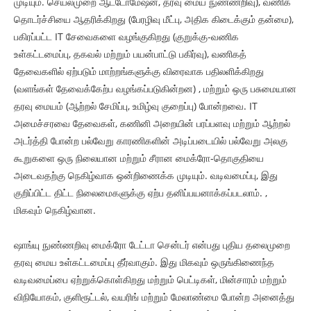
முடியும். செயல்முறை ஆட்டோமேஷன், தரவு மைய நுண்ணறிவு), வணிக
தொடர்ச்சியை ஆதரிக்கிறது (பேரழிவு மீட்பு, அதிக கிடைக்கும் தன்மை),
பகிரப்பட்ட IT சேவைகளை வழங்குகிறது (குறுக்கு-வணிக
உள்கட்டமைப்பு, தகவல் மற்றும் பயன்பாட்டு பகிர்வு), வணிகத்
தேவைகளில் ஏற்படும் மாற்றங்களுக்கு விரைவாக பதிலளிக்கிறது
(வளங்கள் தேவைக்கேற்ப வழங்கப்படுகின்றன) , மற்றும் ஒரு பசுமையான
தரவு மையம் (ஆற்றல் சேமிப்பு, உமிழ்வு குறைப்பு) போன்றவை. IT
அமைச்சரவை தேவைகள், கணினி அறையின் பரப்பளவு மற்றும் ஆற்றல்
அடர்த்தி போன்ற பல்வேறு காரணிகளின் அடிப்படையில் பல்வேறு அலகு
கூறுகளை ஒரு நிலையான மற்றும் சீரான மைக்ரோ-தொகுதியை
அடைவதற்கு நெகிழ்வாக ஒன்றிணைக்க முடியும். வடிவமைப்பு, இது
குறிப்பிட்ட திட்ட நிலைமைகளுக்கு ஏற்ப தனிப்பயனாக்கப்படலாம். ,
மிகவும் நெகிழ்வான.
ஷாங்யு நுண்ணறிவு மைக்ரோ டேட்டா சென்டர் என்பது புதிய தலைமுறை
தரவு மைய உள்கட்டமைப்பு தீர்வாகும். இது மிகவும் ஒருங்கிணைந்த
வடிவமைப்பை ஏற்றுக்கொள்கிறது மற்றும் பெட்டிகள், மின்சாரம் மற்றும்
விநியோகம், குளிரூட்டல், வயரிங் மற்றும் மேலாண்மை போன்ற அனைத்து