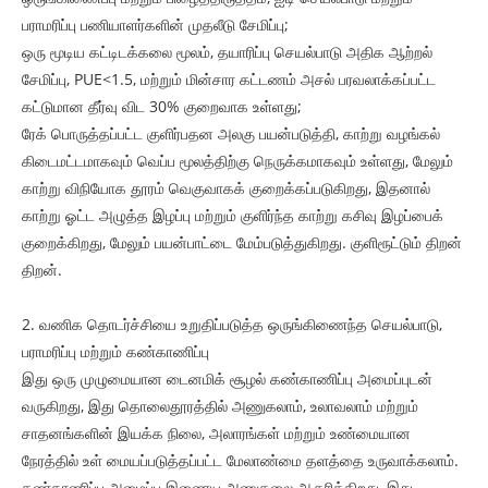
பராமரிப்பு பணியாளர்களின் முதலீடு சேமிப்பு;
ஒரு மூடிய கட்டிடக்கலை மூலம், தயாரிப்பு செயல்பாடு அதிக ஆற்றல்
சேமிப்பு, PUE<1.5, மற்றும் மின்சார கட்டணம் அசல் பரவலாக்கப்பட்ட
கட்டுமான தீர்வு விட 30% குறைவாக உள்ளது;
ரேக் பொருத்தப்பட்ட குளிர்பதன அலகு பயன்படுத்தி, காற்று வழங்கல்
கிடைமட்டமாகவும் வெப்ப மூலத்திற்கு நெருக்கமாகவும் உள்ளது, மேலும்
காற்று விநியோக தூரம் வெகுவாகக் குறைக்கப்படுகிறது, இதனால்
காற்று ஓட்ட அழுத்த இழப்பு மற்றும் குளிர்ந்த காற்று கசிவு இழப்பைக்
குறைக்கிறது, மேலும் பயன்பாட்டை மேம்படுத்துகிறது. குளிரூட்டும் திறன்
திறன்.
2. வணிக தொடர்ச்சியை உறுதிப்படுத்த ஒருங்கிணைந்த செயல்பாடு,
பராமரிப்பு மற்றும் கண்காணிப்பு
இது ஒரு முழுமையான டைனமிக் சூழல் கண்காணிப்பு அமைப்புடன்
வருகிறது, இது தொலைதூரத்தில் அணுகலாம், உலாவலாம் மற்றும்
சாதனங்களின் இயக்க நிலை, அலாரங்கள் மற்றும் உண்மையான
நேரத்தில் உள் மையப்படுத்தப்பட்ட மேலாண்மை தளத்தை உருவாக்கலாம்.
கண்காணிப்பு அமைப்பு இணைய அணுகலை ஆதரிக்கிறது, இது