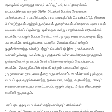
அழைக்கப்படுகிறது) கிளவுட் கம்ப்யூட்டிங், மெய்நிகராக்கம்,
மையப்படுத்தல் மற்றும் அதிக அடர்த்தி போன்ற சேவையக
மாற்றங்களைச் சமாளிக்கவும், தரவு மையத்தின் செயல்பாட்டுத் திறனை
மேம்படுத்தவும், ஆற்றல் நுகர்வைக் குறைக்கவும், விரைவாக அடையவும்
வடிவமைக்கப்பட்டுள்ளது. ஒன்றையொன்று பாதிக்காமல் விரிவாக்கம்.
மைக்ரோ-மாட்யூல் டேட்டா சென்டர் என்பது ஒரு தரவு மையமாகும், இது
பல மைக்ரோ மாட்யூல்களை சுயாதீன செயல்பாடுகள் மற்றும்
ஒருங்கிணைந்த உள்ளீடு மற்றும் வெளியீட்டு இடைமுகங்களைக்
கொண்டுள்ளது. வெவ்வேறு பகுதிகளில் உள்ள மைக்ரோ-தொகுதிகள்
ஒன்றையொன்று காப்புப் பிரதி எடுக்கலாம் மற்றும் தொடர்புடைய
மைக்ரோ-தொகுதிகளின் ஏற்பாடு மற்றும் கலவையின் மூலம்
முழுமையான தரவு மையத்தை உருவாக்கலாம். மைக்ரோ மாட்யூல் தரவு
மையம் ஒரு ஒருங்கிணைந்த, நிலையான, உகந்த, அறிவார்ந்த, மிகவும்
தகவமைக்கக்கூடிய உள்கட்டமைப்பு சூழல் மற்றும் அதிக கிடைக்கும்
கணினி சூழலாகும்.
பாரம்பரிய தரவு மையங்கள் எதிர்கொள்ளும் சிக்கல்கள்:
1. நீண்ட கட்டுமான காலம்: ஒரு பாரம்பரிய தரவு மையத்தின் கட்டுமான