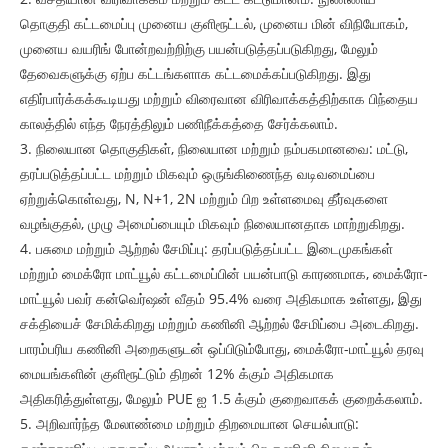
தொகுதி கட்டமைப்பு முனைய குளிரூட்டல், முனைய மின் விநியோகம்,
முனைய வயரிங் போன்றவற்றிற்கு பயன்படுத்தப்படுகிறது, மேலும்
தேவைகளுக்கு ஏற்ப கட்டங்களாக கட்டமைக்கப்படுகிறது. இது
எதிர்பார்க்கக்கூடியது மற்றும் விரைவான விரிவாக்கத்திற்காக பிந்தைய
காலத்தில் எந்த நேரத்திலும் பணிநீக்கத்தை சேர்க்கலாம்.
3. நிலையான தொகுதிகள், நிலையான மற்றும் நம்பகமானவை: மட்டு,
தரப்படுத்தப்பட்ட மற்றும் மிகவும் ஒருங்கிணைந்த வடிவமைப்பை
ஏற்றுக்கொள்வது, N, N+1, 2N மற்றும் பிற உள்ளமைவு தீர்வுகளை
வழங்குதல், முழு அமைப்பையும் மிகவும் நிலையானதாக மாற்றுகிறது.
4. பசுமை மற்றும் ஆற்றல் சேமிப்பு: தரப்படுத்தப்பட்ட இடைமுகங்கள்
மற்றும் மைக்ரோ மாட்யூல் கட்டமைப்பின் பயன்பாடு காரணமாக, மைக்ரோ-
மாட்யூல் பவர் கன்வெர்ஷன் வீதம் 95.4% வரை அதிகமாக உள்ளது, இது
சக்தியைச் சேமிக்கிறது மற்றும் கணினி ஆற்றல் சேமிப்பை அடைகிறது.
பாரம்பரிய கணினி அறைகளுடன் ஒப்பிடும்போது, ​​மைக்ரோ-மாட்யூல் தரவு
மையங்களின் குளிரூட்டும் திறன் 12% க்கும் அதிகமாக
அதிகரித்துள்ளது, மேலும் PUE ஐ 1.5 க்கும் குறைவாகக் குறைக்கலாம்.
5. அறிவார்ந்த மேலாண்மை மற்றும் திறமையான செயல்பாடு: