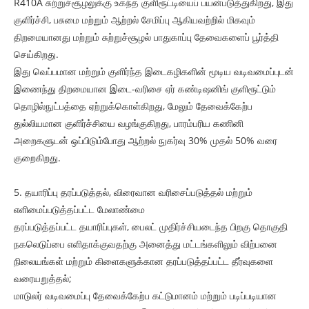
R410A சுற்றுச்சூழலுக்கு உகந்த குளிரூட்டியைப் பயன்படுத்துகிறது, இது
குளிர்ச்சி, பசுமை மற்றும் ஆற்றல் சேமிப்பு ஆகியவற்றில் மிகவும்
திறமையானது மற்றும் சுற்றுச்சூழல் பாதுகாப்பு தேவைகளைப் பூர்த்தி
செய்கிறது.
இது வெப்பமான மற்றும் குளிர்ந்த இடைகழிகளின் மூடிய வடிவமைப்புடன்
இணைந்து திறமையான இடை-வரிசை ஏர் கண்டிஷனிங் குளிரூட்டும்
தொழில்நுட்பத்தை ஏற்றுக்கொள்கிறது, மேலும் தேவைக்கேற்ப
துல்லியமான குளிர்ச்சியை வழங்குகிறது, பாரம்பரிய கணினி
அறைகளுடன் ஒப்பிடும்போது ஆற்றல் நுகர்வு 30% முதல் 50% வரை
குறைகிறது.
5. தயாரிப்பு தரப்படுத்தல், விரைவான வரிசைப்படுத்தல் மற்றும்
எளிமைப்படுத்தப்பட்ட மேலாண்மை
தரப்படுத்தப்பட்ட தயாரிப்புகள், பைலட் முதிர்ச்சியடைந்த பிறகு தொகுதி
நகலெடுப்பை எளிதாக்குவதற்கு அனைத்து மட்டங்களிலும் விற்பனை
நிலையங்கள் மற்றும் கிளைகளுக்கான தரப்படுத்தப்பட்ட தீர்வுகளை
வரையறுத்தல்;
மாடுலர் வடிவமைப்பு தேவைக்கேற்ப கட்டுமானம் மற்றும் படிப்படியான