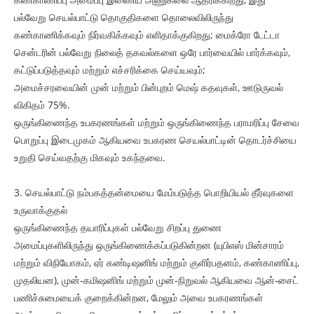
பல்வேறு செயல்பாட்டு தொகுதிகளை தொலைவிலிருந்து
கண்காணிக்கவும் நிர்வகிக்கவும் எளிதாக்குகிறது; மைக்ரோ டேட்டா
சென்டரின் பல்வேறு நிலைத் தகவல்களை ஒரே பார்வையில் பார்க்கவும்,
கட்டுப்படுத்தவும் மற்றும் எச்சரிக்கை செய்யவும்;
அமைச்சரவையின் முன் மற்றும் பின்புறம் மெஷ் கதவுகள், ஊடுருவல்
விகிதம் 75%.
ஒருங்கிணைந்த உபகரணங்கள் மற்றும் ஒருங்கிணைந்த பராமரிப்பு சேவை
பொறுப்பு இடைமுகம் ஆகியவை உபகரண செயல்பாட்டின் தொடர்ச்சியை
உறுதி செய்வதற்கு மிகவும் உகந்தவை.
3. செயல்பாட்டு நம்பகத்தன்மையை மேம்படுத்த பொறியியல் தீர்வுகளை
உருவாக்குதல்
ஒருங்கிணைந்த தயாரிப்புகள் பல்வேறு சிறப்பு துணை
அமைப்புகளிலிருந்து ஒருங்கிணைக்கப்படுகின்றன (யுபிஎஸ் மின்சாரம்
மற்றும் விநியோகம், ஏர் கண்டிஷனிங் மற்றும் குளிர்பதனம், கண்காணிப்பு,
முதலியன), முன்-கமிஷனிங் மற்றும் முன்-நிறுவல் ஆகியவை ஆன்-சைட்
பணிச்சுமையைக் குறைக்கின்றன, மேலும் அவை உபகரணங்கள்