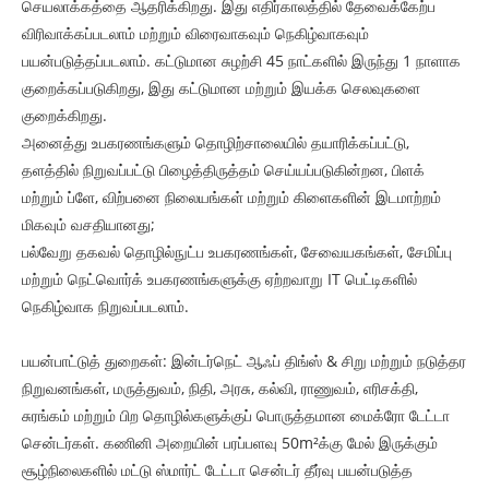
செயலாக்கத்தை ஆதரிக்கிறது. இது எதிர்காலத்தில் தேவைக்கேற்ப
விரிவாக்கப்படலாம் மற்றும் விரைவாகவும் நெகிழ்வாகவும்
பயன்படுத்தப்படலாம். கட்டுமான சுழற்சி 45 நாட்களில் இருந்து 1 நாளாக
குறைக்கப்படுகிறது, இது கட்டுமான மற்றும் இயக்க செலவுகளை
குறைக்கிறது.
அனைத்து உபகரணங்களும் தொழிற்சாலையில் தயாரிக்கப்பட்டு,
தளத்தில் நிறுவப்பட்டு பிழைத்திருத்தம் செய்யப்படுகின்றன, பிளக்
மற்றும் ப்ளே, விற்பனை நிலையங்கள் மற்றும் கிளைகளின் இடமாற்றம்
மிகவும் வசதியானது;
பல்வேறு தகவல் தொழில்நுட்ப உபகரணங்கள், சேவையகங்கள், சேமிப்பு
மற்றும் நெட்வொர்க் உபகரணங்களுக்கு ஏற்றவாறு IT பெட்டிகளில்
நெகிழ்வாக நிறுவப்படலாம்.
பயன்பாட்டுத் துறைகள்: இன்டர்நெட் ஆஃப் திங்ஸ் & சிறு மற்றும் நடுத்தர
நிறுவனங்கள், மருத்துவம், நிதி, அரசு, கல்வி, ராணுவம், எரிசக்தி,
சுரங்கம் மற்றும் பிற தொழில்களுக்குப் பொருத்தமான மைக்ரோ டேட்டா
சென்டர்கள். கணினி அறையின் பரப்பளவு 50m²க்கு மேல் இருக்கும்
சூழ்நிலைகளில் மட்டு ஸ்மார்ட் டேட்டா சென்டர் தீர்வு பயன்படுத்த