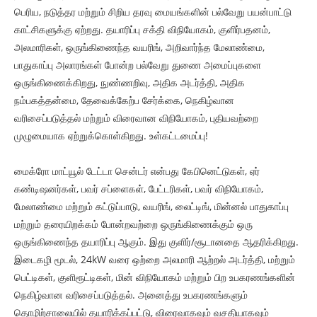
பெரிய, நடுத்தர மற்றும் சிறிய தரவு மையங்களின் பல்வேறு பயன்பாட்டு
காட்சிகளுக்கு ஏற்றது. தயாரிப்பு சக்தி விநியோகம், குளிர்பதனம்,
அலமாரிகள், ஒருங்கிணைந்த வயரிங், அறிவார்ந்த மேலாண்மை,
பாதுகாப்பு அலாரங்கள் போன்ற பல்வேறு துணை அமைப்புகளை
ஒருங்கிணைக்கிறது, நுண்ணறிவு, அதிக அடர்த்தி, அதிக
நம்பகத்தன்மை, தேவைக்கேற்ப சேர்க்கை, நெகிழ்வான
வரிசைப்படுத்தல் மற்றும் விரைவான விநியோகம், புதியவற்றை
முழுமையாக ஏற்றுக்கொள்கிறது. உள்கட்டமைப்பு!
மைக்ரோ மாட்யூல் டேட்டா சென்டர் என்பது கேபினெட்டுகள், ஏர்
கண்டிஷனர்கள், பவர் சப்ளைகள், பேட்டரிகள், பவர் விநியோகம்,
மேலாண்மை மற்றும் கட்டுப்பாடு, வயரிங், லைட்டிங், மின்னல் பாதுகாப்பு
மற்றும் தரையிறக்கம் போன்றவற்றை ஒருங்கிணைக்கும் ஒரு
ஒருங்கிணைந்த தயாரிப்பு ஆகும். இது குளிர்/சூடானதை ஆதரிக்கிறது.
இடைகழி மூடல், 24kW வரை ஒற்றை அலமாரி ஆற்றல் அடர்த்தி, மற்றும்
பெட்டிகள், குளிரூட்டிகள், மின் விநியோகம் மற்றும் பிற உபகரணங்களின்
நெகிழ்வான வரிசைப்படுத்தல். அனைத்து உபகரணங்களும்
தொழிற்சாலையில் தயாரிக்கப்பட்டு, விரைவாகவும் வசதியாகவும்