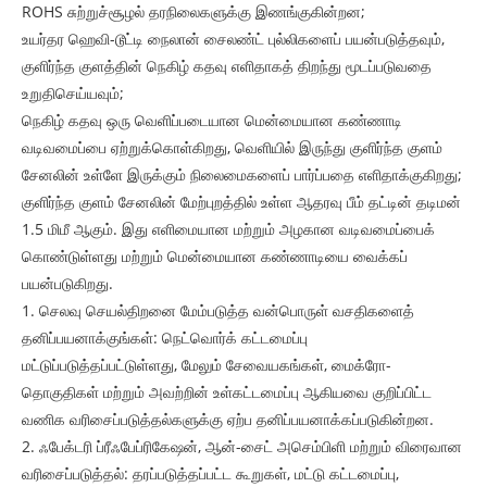
ROHS சுற்றுச்சூழல் தரநிலைகளுக்கு இணங்குகின்றன;
உயர்தர ஹெவி-டூட்டி நைலான் சைலண்ட் புல்லிகளைப் பயன்படுத்தவும்,
குளிர்ந்த குளத்தின் நெகிழ் கதவு எளிதாகத் திறந்து மூடப்படுவதை
உறுதிசெய்யவும்;
நெகிழ் கதவு ஒரு வெளிப்படையான மென்மையான கண்ணாடி
வடிவமைப்பை ஏற்றுக்கொள்கிறது, வெளியில் இருந்து குளிர்ந்த குளம்
சேனலின் உள்ளே இருக்கும் நிலைமைகளைப் பார்ப்பதை எளிதாக்குகிறது;
குளிர்ந்த குளம் சேனலின் மேற்புறத்தில் உள்ள ஆதரவு பீம் தட்டின் தடிமன்
1.5 மிமீ ஆகும். இது எளிமையான மற்றும் அழகான வடிவமைப்பைக்
கொண்டுள்ளது மற்றும் மென்மையான கண்ணாடியை வைக்கப்
பயன்படுகிறது.
1. செலவு செயல்திறனை மேம்படுத்த வன்பொருள் வசதிகளைத்
தனிப்பயனாக்குங்கள்: நெட்வொர்க் கட்டமைப்பு
மட்டுப்படுத்தப்பட்டுள்ளது, மேலும் சேவையகங்கள், மைக்ரோ-
தொகுதிகள் மற்றும் அவற்றின் உள்கட்டமைப்பு ஆகியவை குறிப்பிட்ட
வணிக வரிசைப்படுத்தல்களுக்கு ஏற்ப தனிப்பயனாக்கப்படுகின்றன.
2. ஃபேக்டரி ப்ரீஃபேப்ரிகேஷன், ஆன்-சைட் அசெம்பிளி மற்றும் விரைவான
வரிசைப்படுத்தல்: தரப்படுத்தப்பட்ட கூறுகள், மட்டு கட்டமைப்பு,