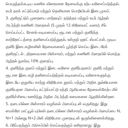
பொருந்தக்கூடிய வணிக விரைவான தேவைக்கு ஏற்ப வரிசைப்படுத்தல்,
உயர் தரக் கட்டுப்பாடு மற்றும் தெளிவான பொறியியல் இடைமுகம்.
3. குளிரூட்டும் முறையை மாற்றவும்: நடுத்தர மற்றும் உயர் ஆற்றல்
அடர்த்தி கணினி அறைகள் (5 முதல் 12 கிலோவாட் வரை), சீல்
செய்யப்பட்ட சேனல் வடிவமைப்பு, சூடான மற்றும் குளிர்ந்த
காற்றோட்டத்தை தனிமைப்படுத்துதல், உள்ளூர் ஹாட் ஸ்பாட்கள், மூடிய
குளிர் இடைகழிகளின் தேவைகளைப் பூர்த்தி செய்ய இடை-ரேக்
குளிரூட்டல் , திறமையான மின்சாரம், மற்றும் கணினி அறையில் மொத்த
ஆற்றல் நுகர்வு 10% குறைப்பு.
4. குளிர்ந்த குளம் மற்றும் இடை-வரிசை குளிர்பதனம்: குளிர் மற்றும்
சூடான இடைகழி தனிமைப்படுத்தல் வடிவமைப்பு, வரிசைகளுக்கு
இடையே குறுகிய காற்று விநியோக தூரம், மற்றும் அதிக துல்லியமான
குளிர்பதன அமைப்பு கட்டுப்பாட்டு உத்தி ஆகியவை தேவைக்கேற்ப மீள்
குளிர்ச்சியை உணர்ந்து அதிக அடர்த்தி சுமைகளை ஆதரிக்கின்றன.
5. தடையில்லா மின்சாரம் வழங்கல் அமைப்புடன் வருகிறது: இது
மைக்ரோ மாட்யூல் யுபிஎஸ் தடையில்லா மின்சாரம் வழங்கல் அமைப்பை N,
N+1 அல்லது N+2 மின் விநியோக முறையுடன் ஒருங்கிணைக்கிறது.
6. பிரிப்பதற்கும் அசெம்பிள் செய்வதற்கும் எளிதானது: இது