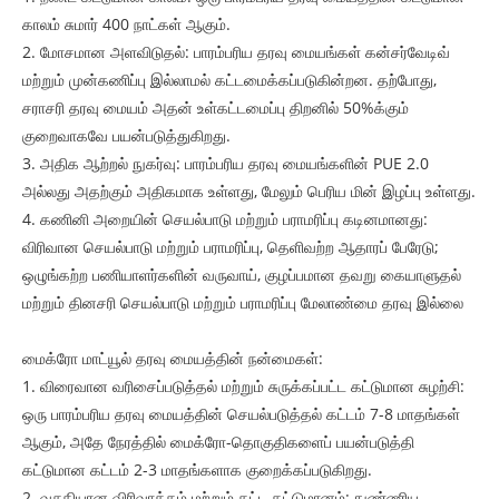
காலம் சுமார் 400 நாட்கள் ஆகும்.
2. மோசமான அளவிடுதல்: பாரம்பரிய தரவு மையங்கள் கன்சர்வேடிவ்
மற்றும் முன்கணிப்பு இல்லாமல் கட்டமைக்கப்படுகின்றன. தற்போது, ​​
சராசரி தரவு மையம் அதன் உள்கட்டமைப்பு திறனில் 50%க்கும்
குறைவாகவே பயன்படுத்துகிறது.
3. அதிக ஆற்றல் நுகர்வு: பாரம்பரிய தரவு மையங்களின் PUE 2.0
அல்லது அதற்கும் அதிகமாக உள்ளது, மேலும் பெரிய மின் இழப்பு உள்ளது.
4. கணினி அறையின் செயல்பாடு மற்றும் பராமரிப்பு கடினமானது:
விரிவான செயல்பாடு மற்றும் பராமரிப்பு, தெளிவற்ற ஆதாரப் பேரேடு;
ஒழுங்கற்ற பணியாளர்களின் வருவாய், குழப்பமான தவறு கையாளுதல்
மற்றும் தினசரி செயல்பாடு மற்றும் பராமரிப்பு மேலாண்மை தரவு இல்லை
மைக்ரோ மாட்யூல் தரவு மையத்தின் நன்மைகள்:
1. விரைவான வரிசைப்படுத்தல் மற்றும் சுருக்கப்பட்ட கட்டுமான சுழற்சி:
ஒரு பாரம்பரிய தரவு மையத்தின் செயல்படுத்தல் கட்டம் 7-8 மாதங்கள்
ஆகும், அதே நேரத்தில் மைக்ரோ-தொகுதிகளைப் பயன்படுத்தி
கட்டுமான கட்டம் 2-3 மாதங்களாக குறைக்கப்படுகிறது.
2. வசதியான விரிவாக்கம் மற்றும் கட்ட கட்டுமானம்: நுண்ணிய