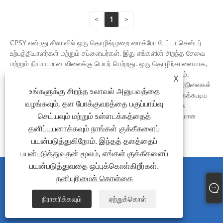
<
1
>
CPSY என்பது சீனாவில் ஒரு தொழில்முறை மைக்ரோ டேட்டா சென்டர்
உற்பத்தியாளர்கள் மற்றும் சப்ளையர்கள், இது எங்களின் சிறந்த சேவை
மற்றும் நியாயமான விலைக்கு பெயர் பெற்றது. ஒரு தொழிற்சாலையாக,
தனிப்பயனாக்கப்பட்ட மைக்ரோ டேட்டா சென்டர்ஐ உருவாக்கலாம்.
X
எங்களின் அனைத்து தயாரிப்புகளும் CE, ROHS, ISO9001 தரநிலைகள்
உங்களுக்கு சிறந்த உலாவல் அனுபவத்தை
போன்றவற்றைச் சந்திக்கின்றன. எங்களின் எளிதான பராமரிக்கக்கூடிய
வழங்கவும், தள போக்குவரத்தை பகுப்பாய்வு
மற்றும் நீடித்த மைக்ரோ டேட்டா சென்டர் இல் நீங்கள் ஆர்வமாக
செய்யவும் மற்றும் உள்ளடக்கத்தைத்
இருந்தால், எங்களைத் தொடர்பு கொள்ளவும். உங்களின் நம்பகமான
நீண்ட கால வணிகப் பங்காளியாக மாறுவோம் என்று நாங்கள்
தனிப்பயனாக்கவும் நாங்கள் குக்கீகளைப்
உண்மையிலேயே நம்புகிறோம்!
பயன்படுத்துகிறோம். இந்தத் தளத்தைப்
பயன்படுத்துவதன் மூலம், எங்கள் குக்கீகளைப்
பயன்படுத்துவதை ஒப்புக்கொள்கிறீர்கள்.
தனியுரிமைக் கொள்கை
நிராகரிக்கவும்
ஏற்றுக்கொள்
CPSY பற்றி