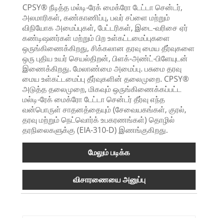
CPSY® நீடித்த மல்டி-ரேக் மைக்ரோ டேட்டா சென்டர்,
அலமாரிகள், கண்காணிப்பு, பவர் சப்ளை மற்றும்
விநியோக அமைப்புகள், பேட்டரிகள், இடை-வரிசை ஏர்
கண்டிஷனர்கள் மற்றும் பிற உள்கட்டமைப்புகளை
ஒருங்கிணைக்கிறது, சிக்கலான தரவு மைய தீர்வுகளை
ஒரு புதிய உயர் செயல்திறன், பிளக்-அண்ட்-பிளேயுடன்
இணைக்கிறது. மேலாண்மை அமைப்பு. பசுமை தரவு
மைய உள்கட்டமைப்பு தீர்வுகளின் தலைமுறை. CPSY®
அடுத்த தலைமுறை, மிகவும் ஒருங்கிணைக்கப்பட்ட
மல்டி-ரேக் மைக்ரோ டேட்டா சென்டர் தீர்வு எந்த
வன்பொருள் சாதனத்தையும் (சேவையகங்கள், குரல்,
தரவு மற்றும் நெட்வொர்க் உபகரணங்கள்) தொழில்
தரநிலைகளுக்கு (EIA-310-D) இணங்குகிறது.
மேலும் படிக்க
விசாரணையை அனுப்பு