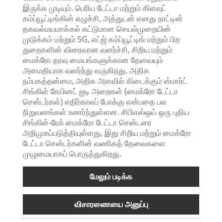
இருக்க முடியும். பெரிய டேட்டா மற்றும் கிளவுட்
கம்ப்யூட்டிங்கின் எழுச்சி, அத்துடன் எனது நாட்டின்
தகவல்மயமாக்கல் கட்டுமான செயல்முறையின்
முடுக்கம் மற்றும் 5G, எட்ஜ் கம்ப்யூட்டிங் மற்றும் பிற
துறைகளின் விரைவான வளர்ச்சி, சிறிய மற்றும்
மைக்ரோ தரவு மையங்களுக்கான தேவையும்
அமைதியாக வளர்ந்து வருகிறது. அதிக
நம்பகத்தன்மை, அதிக அளவில் கிடைக்கும் ஸ்மார்ட்
சிங்கிள் கேபினட் ஐடி அறைகள் (மைக்ரோ டேட்டா
சென்டர்கள்) எதிர்காலப் போக்கு என்பதை பல
நிறுவனங்கள் உணர்ந்துள்ளன. சிபிஎஸ்ஒய் ஒரு புதிய
சிங்கிள்-ரேக் மைக்ரோ டேட்டா சென்டரை
அறிமுகப்படுத்தியுள்ளது, இது சிறிய மற்றும் மைக்ரோ
டேட்டா சென்டர்களின் வணிகத் தேவைகளை
முழுமையாகப் பொருத்துகிறது.
மேலும் படிக்க
விசாரணையை அனுப்பு