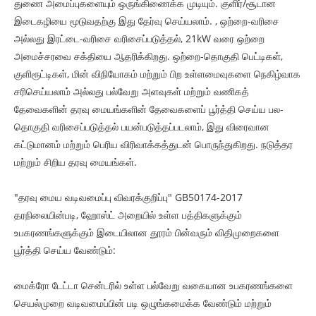
துணை அமைப்புகளையும் ஒருங்கிணைக்க முடியும். குளிர்/சூடான
இடைகழியை மூடுவதற்கு இது தேர்வு செய்யலாம். , ஒற்றை-வரிசை
அல்லது இரட்டை-வரிசை வரிசைப்படுத்தல், 21kW வரை ஒற்றை
அமைச்சரவை சக்தியை ஆதரிக்கிறது. ஒற்றை-தொகுதி பெட்டிகள்,
குளிரூட்டிகள், மின் விநியோகம் மற்றும் பிற உள்ளமைவுகளை நெகிழ்வாக
சரிசெய்யலாம் அல்லது பல்வேறு அளவுகள் மற்றும் வணிகத்
தேவைகளின் தரவு மையங்களின் தேவைகளைப் பூர்த்தி செய்ய பல-
தொகுதி வரிசைப்படுத்தல் பயன்படுத்தப்படலாம், இது விரைவான
கட்டுமானம் மற்றும் பெரிய விரிவாக்கத்துடன் பொருந்துகிறது. நடுத்தர
மற்றும் சிறிய தரவு மையங்கள்.
"தரவு மைய வடிவமைப்பு விவரக்குறிப்பு" GB50174-2017
தரநிலையின்படி, ஹோஸ்ட் அறையில் உள்ள பத்திகளுக்கும்
உபகரணங்களுக்கும் இடையிலான தூரம் பின்வரும் விதிமுறைகளை
பூர்த்தி செய்ய வேண்டும்:
மைக்ரோ டேட்டா சென்டரில் உள்ள பல்வேறு வகையான உபகரணங்களை
செயல்முறை வடிவமைப்பின் படி ஒழுங்கமைக்க வேண்டும் மற்றும்