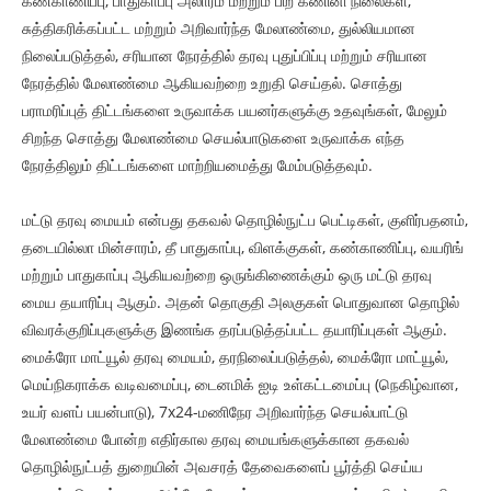
கண்காணிப்பு, பாதுகாப்பு அலாரம் மற்றும் பிற கணினி நிலைகள்,
சுத்திகரிக்கப்பட்ட மற்றும் அறிவார்ந்த மேலாண்மை, துல்லியமான
நிலைப்படுத்தல், சரியான நேரத்தில் தரவு புதுப்பிப்பு மற்றும் சரியான
நேரத்தில் மேலாண்மை ஆகியவற்றை உறுதி செய்தல். சொத்து
பராமரிப்புத் திட்டங்களை உருவாக்க பயனர்களுக்கு உதவுங்கள், மேலும்
சிறந்த சொத்து மேலாண்மை செயல்பாடுகளை உருவாக்க எந்த
நேரத்திலும் திட்டங்களை மாற்றியமைத்து மேம்படுத்தவும்.
மட்டு தரவு மையம் என்பது தகவல் தொழில்நுட்ப பெட்டிகள், குளிர்பதனம்,
தடையில்லா மின்சாரம், தீ பாதுகாப்பு, விளக்குகள், கண்காணிப்பு, வயரிங்
மற்றும் பாதுகாப்பு ஆகியவற்றை ஒருங்கிணைக்கும் ஒரு மட்டு தரவு
மைய தயாரிப்பு ஆகும். அதன் தொகுதி அலகுகள் பொதுவான தொழில்
விவரக்குறிப்புகளுக்கு இணங்க தரப்படுத்தப்பட்ட தயாரிப்புகள் ஆகும்.
மைக்ரோ மாட்யூல் தரவு மையம், தரநிலைப்படுத்தல், மைக்ரோ மாட்யூல்,
மெய்நிகராக்க வடிவமைப்பு, டைனமிக் ஐடி உள்கட்டமைப்பு (நெகிழ்வான,
உயர் வளப் பயன்பாடு), 7x24-மணிநேர அறிவார்ந்த செயல்பாட்டு
மேலாண்மை போன்ற எதிர்கால தரவு மையங்களுக்கான தகவல்
தொழில்நுட்பத் துறையின் அவசரத் தேவைகளைப் பூர்த்தி செய்ய