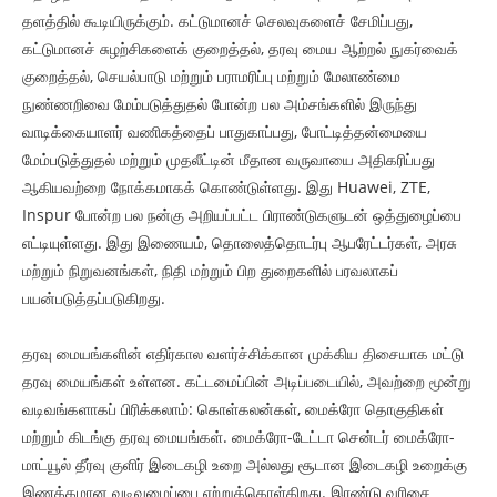
தளத்தில் கூடியிருக்கும். கட்டுமானச் செலவுகளைச் சேமிப்பது,
கட்டுமானச் சுழற்சிகளைக் குறைத்தல், தரவு மைய ஆற்றல் நுகர்வைக்
குறைத்தல், செயல்பாடு மற்றும் பராமரிப்பு மற்றும் மேலாண்மை
நுண்ணறிவை மேம்படுத்துதல் போன்ற பல அம்சங்களில் இருந்து
வாடிக்கையாளர் வணிகத்தைப் பாதுகாப்பது, போட்டித்தன்மையை
மேம்படுத்துதல் மற்றும் முதலீட்டின் மீதான வருவாயை அதிகரிப்பது
ஆகியவற்றை நோக்கமாகக் கொண்டுள்ளது. இது Huawei, ZTE,
Inspur போன்ற பல நன்கு அறியப்பட்ட பிராண்டுகளுடன் ஒத்துழைப்பை
எட்டியுள்ளது. இது இணையம், தொலைத்தொடர்பு ஆபரேட்டர்கள், அரசு
மற்றும் நிறுவனங்கள், நிதி மற்றும் பிற துறைகளில் பரவலாகப்
பயன்படுத்தப்படுகிறது.
தரவு மையங்களின் எதிர்கால வளர்ச்சிக்கான முக்கிய திசையாக மட்டு
தரவு மையங்கள் உள்ளன. கட்டமைப்பின் அடிப்படையில், அவற்றை மூன்று
வடிவங்களாகப் பிரிக்கலாம்: கொள்கலன்கள், மைக்ரோ தொகுதிகள்
மற்றும் கிடங்கு தரவு மையங்கள். மைக்ரோ-டேட்டா சென்டர் மைக்ரோ-
மாட்யூல் தீர்வு குளிர் இடைகழி உறை அல்லது சூடான இடைகழி உறைக்கு
இணக்கமான வடிவமைப்பை ஏற்றுக்கொள்கிறது. இரண்டு வரிசை