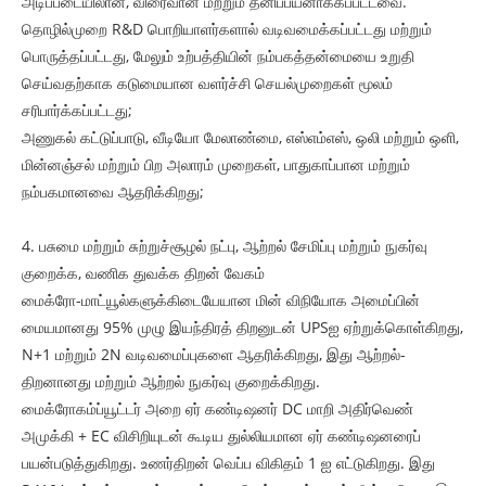
அடிப்படையிலான, விரைவான மற்றும் தனிப்பயனாக்கப்பட்டவை.
தொழில்முறை R&D பொறியாளர்களால் வடிவமைக்கப்பட்டது மற்றும்
பொருத்தப்பட்டது, மேலும் உற்பத்தியின் நம்பகத்தன்மையை உறுதி
செய்வதற்காக கடுமையான வளர்ச்சி செயல்முறைகள் மூலம்
சரிபார்க்கப்பட்டது;
அணுகல் கட்டுப்பாடு, வீடியோ மேலாண்மை, எஸ்எம்எஸ், ஒலி மற்றும் ஒளி,
மின்னஞ்சல் மற்றும் பிற அலாரம் முறைகள், பாதுகாப்பான மற்றும்
நம்பகமானவை ஆதரிக்கிறது;
4. பசுமை மற்றும் சுற்றுச்சூழல் நட்பு, ஆற்றல் சேமிப்பு மற்றும் நுகர்வு
குறைக்க, வணிக துவக்க திறன் வேகம்
மைக்ரோ-மாட்யூல்களுக்கிடையேயான மின் விநியோக அமைப்பின்
மையமானது 95% முழு இயந்திரத் திறனுடன் UPSஐ ஏற்றுக்கொள்கிறது,
N+1 மற்றும் 2N வடிவமைப்புகளை ஆதரிக்கிறது, இது ஆற்றல்-
திறனானது மற்றும் ஆற்றல் நுகர்வு குறைக்கிறது.
மைக்ரோகம்ப்யூட்டர் அறை ஏர் கண்டிஷனர் DC மாறி அதிர்வெண்
அமுக்கி + EC விசிறியுடன் கூடிய துல்லியமான ஏர் கண்டிஷனரைப்
பயன்படுத்துகிறது. உணர்திறன் வெப்ப விகிதம் 1 ஐ எட்டுகிறது. இது