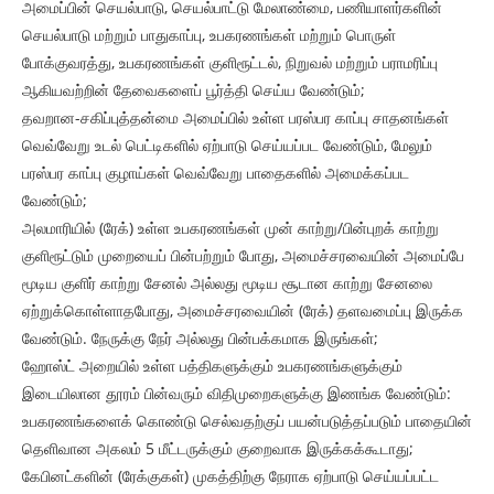
அமைப்பின் செயல்பாடு, செயல்பாட்டு மேலாண்மை, பணியாளர்களின்
செயல்பாடு மற்றும் பாதுகாப்பு, உபகரணங்கள் மற்றும் பொருள்
போக்குவரத்து, உபகரணங்கள் குளிரூட்டல், நிறுவல் மற்றும் பராமரிப்பு
ஆகியவற்றின் தேவைகளைப் பூர்த்தி செய்ய வேண்டும்;
தவறான-சகிப்புத்தன்மை அமைப்பில் உள்ள பரஸ்பர காப்பு சாதனங்கள்
வெவ்வேறு உடல் பெட்டிகளில் ஏற்பாடு செய்யப்பட வேண்டும், மேலும்
பரஸ்பர காப்பு குழாய்கள் வெவ்வேறு பாதைகளில் அமைக்கப்பட
வேண்டும்;
அலமாரியில் (ரேக்) உள்ள உபகரணங்கள் முன் காற்று/பின்புறக் காற்று
குளிரூட்டும் முறையைப் பின்பற்றும் போது, ​​அமைச்சரவையின் அமைப்பே
மூடிய குளிர் காற்று சேனல் அல்லது மூடிய சூடான காற்று சேனலை
ஏற்றுக்கொள்ளாதபோது, ​​அமைச்சரவையின் (ரேக்) தளவமைப்பு இருக்க
வேண்டும். நேருக்கு நேர் அல்லது பின்பக்கமாக இருங்கள்;
ஹோஸ்ட் அறையில் உள்ள பத்திகளுக்கும் உபகரணங்களுக்கும்
இடையிலான தூரம் பின்வரும் விதிமுறைகளுக்கு இணங்க வேண்டும்:
உபகரணங்களைக் கொண்டு செல்வதற்குப் பயன்படுத்தப்படும் பாதையின்
தெளிவான அகலம் 5 மீட்டருக்கும் குறைவாக இருக்கக்கூடாது;
கேபினட்களின் (ரேக்குகள்) முகத்திற்கு நேராக ஏற்பாடு செய்யப்பட்ட