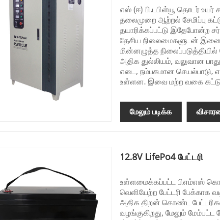
எஸ் (ஈ) பி.டபிள்யூ தொடர் உயர் 
தலைமுறை ஆற்றல் சேமிப்பு கட்ட
தயாரிக்கப்பட்டு இதேபோன்ற சர்
தேசிய நிலைமைகளுடன் இணைக
மின்னழுத்த நிலைப்படுத்தியில் 
அதிக துல்லியம், வலுவான பாது
எடை, நம்பகமான செயல்பாடு, எளி
உள்ளன. இவை மற்ற வகை கட்டுப்
மேலும் படிக்க
விசார
12.8V LifePo4 பேட்டரி
உள்ளமைக்கப்பட்ட பிஎம்எஸ் க
வெளியேற்ற பேட்டரி பேக்காக வ
அதிக திறன் கொண்ட பேட்டரிக
வழங்குகிறது, மேலும் மேம்பட்ட 