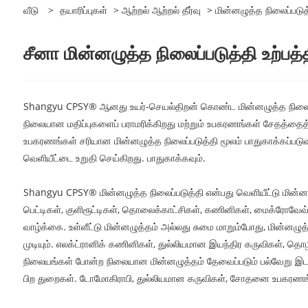
வீடு
>
தயாரிப்புகள்
>
ஆற்றல் ஆற்றல் தீர்வு
> மின்னழுத்த நிலைப்படுத
சீனா மின்னழுத்த நிலைப்படுத்தி உற்ப
Shangyu CPSY® ஆனது உயர்-செயல்திறன் கொண்ட மின்னழுத்த நிலைப்படுத்
நிலையான மதிப்புகளைப் பராமரிக்கிறது மற்றும் உபகரணங்கள் சேதத்தைத் 
உபகரணங்கள் சரியான மின்னழுத்த நிலைப்படுத்தி மூலம் பாதுகாக்கப்படுவ
வெளியீட்டை உறுதி செய்கிறது. பாதுகாக்கவும்.
Shangyu CPSY® மின்னழுத்த நிலைப்படுத்தி என்பது வெளியீட்டு மின்னழ
பெட்டிகள், குளிரூட்டிகள், தொலைக்காட்சிகள், கணினிகள், மைக்ரோவே
வாழ்க்கை. உள்ளீட்டு மின்னழுத்தம் அல்லது சுமை மாறும்போது, ​​மின்ன
முடியும். எலக்ட்ரானிக் கணினிகள், துல்லியமான இயந்திர கருவிகள், த
நிலையங்கள் போன்ற நிலையான மின்னழுத்தம் தேவைப்படும் பல்வேறு இடங
பிற துறைகள். டோமோகிராபி, துல்லியமான கருவிகள், சோதனை உபகரணங்கள்