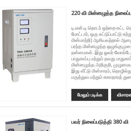
220 வி மின்னழுத்த நிலைப்ப
டி.என்.டி தொடர் ஒற்றை-கட்ட த
மோட்டார், ஒரு கட்டுப்பாட்டு சுற
மின்மாற்றி) ஆகியவற்றால் ஆன
பரந்த மின்னழுத்த ஒழுங்குமுறை
நன்மைகள். இது ஓவர்-வோல்டேஜ் (
பாதுகாப்பு மற்றும் தவறு பாத
மின்னழுத்த அறிகுறி, முழுமைய
இது வீட்டு மின்சாரம், தொழில்த
மருத்துவ மற்றும் சுகாதாரத் த
மேலும் படிக்க
விசார
பவர் நிலைப்படுத்தி 380 வி