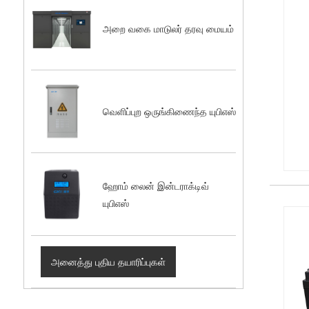
அறை வகை மாடுலர் தரவு மையம்
வெளிப்புற ஒருங்கிணைந்த யுபிஎஸ்
ஹோம் லைன் இன்டராக்டிவ்
யுபிஎஸ்
அனைத்து புதிய தயாரிப்புகள்