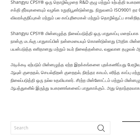
Shangyu CPSY® ஒரு தொழில்முறை R&D குழு மற்றும் உற்பத்தி உபகரணங்
சக்தி தீர்வுகளையும் வழங்க உறுதிபூண்டுள்ளது. நிறுவனம் ISO9001 தர
விவரக்குறிப்புகள் மற்றும் பல காப்புரிமைகள் மற்றும் தொழில்நுட்ப சான
Shangyu CPSY® மின்னழுத்த நிலைப்படுத்தி ஒரு பாதுகாப்பு மறைப்பாக 
நான்கு மடங்கு பாதுகாப்பின் நன்மையையும் கொண்டுள்ளது (அதிக மின்னழு
பயன்படுத்த எளிதானது மற்றும் உயர் நிலைத்தன்மை, வலுவான தழுவல் ஆக
அடிக்கடி ஏற்படும் மின்னழுத்த ஏற்ற இறக்கங்களை புறக்கணிப்பது பே
ஆயுள் குறைதல், செயல்திறன் குறைதல், நிரந்தர காயம், எரிந்த காப்பு ம
நிலைப்படுத்தி ஒரு நல்ல உதவியாளர். சீரற்ற மின்னோட்டம் மற்றும் மின்ன
ஆபத்துகளில் இருந்து உபகரணங்களைப் பாதுகாக்கும். அது தொந்தரவாக