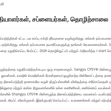
்தி
த்தியாளர்கள், சப்ளையர்கள், தொழிற்சாலை
திகள் உட்பட பல காப்பு சக்தி தீர்வுகளை வழங்குகிறது. எங்கள் நம்பகமான நி
தடுக்கிறது. எங்கள் நம்பகமான தயாரிப்புகளுக்கு நாங்கள் பிரபலமானவர்கள். 
தை உறுதிசெய்ய, மேம்பட்ட DGR தொழில்நுட்பம் மற்றும் அறிவார்ந்த i-start ச
ுத்தத்தை உறுதிப்படுத்தக்கூடிய ஒரு சாதனமாகும். Sangyu CPSY® மின்னழுத்
வ் ஓவன்கள், வாஷிங் மெஷின்கள் போன்றவை) ஒழுங்கற்ற மின்னோட்டத்தை தானா
ழுத்த நிலைப்படுத்தி தானாகவே சுருள் திருப்பங்களின் விகிதத்தை சரிசெய்வதன்
ொழில்துறை மற்றும் சுரங்க நிறுவனங்களில் உள்ள கணினிகள், எண்ணெய் வயல்கள்
்களில் Shangyu CPSY® மின்னழுத்த நிலைப்படுத்தியை பரவலாகப் பயன்படுத்த
, லிஃப்ட் விளக்குகள், இறக்குமதி செய்யப்பட்ட உபகரணங்கள் மற்றும் உற்பத