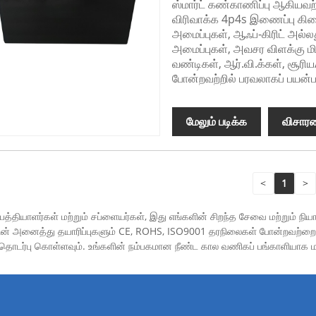
ஸ்மார்ட் கண்காணிப்பு ஆகியவற
விரிவாக்க 4p4s இணைப்பு கிடை
அமைப்புகள், ஆஃப்-கிரிட் அல்லது
அமைப்புகள், அவசர விளக்கு மி
வண்டிகள், ஆர்.வி.க்கள், சூ
போன்றவற்றில் பரவலாகப் பயன்பட
மேலும் படிக்க
விசார
<
1
>
்பத்தியாளர்கள் மற்றும் சப்ளையர்கள், இது எங்களின் சிறந்த சேவை மற்றும் 
ின் அனைத்து தயாரிப்புகளும் CE, ROHS, ISO9001 தரநிலைகள் போன்றவற்றைச் ச
த் தொடர்பு கொள்ளவும். உங்களின் நம்பகமான நீண்ட கால வணிகப் பங்காளியாக 