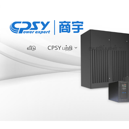
வீடு
CPSY பற்றி
தயாரிப்புகள்